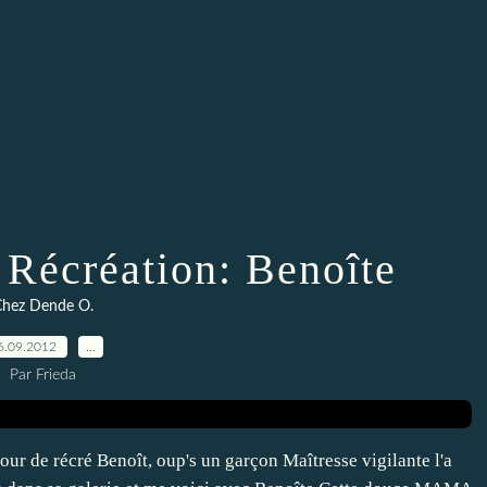
 Récréation: Benoîte
hez Dende O.
6.09.2012
…
Par Frieda
 cour de récré Benoît, oup's un garçon Maîtresse vigilante l'a