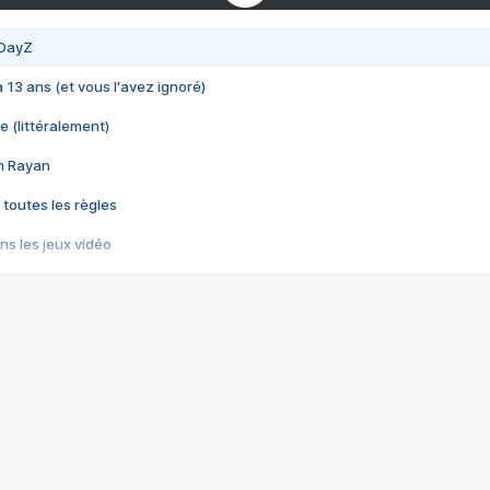
 DayZ
 a 13 ans (et vous l'avez ignoré)
e (littéralement)
im Rayan
 toutes les règles
s les jeux vidéo
us choquant de Rockstar ? - Le scandale BULLY
e plus moche de Steam
du RÊVE tourne au CAUCHEMAR
pendant 8 heures
it… à tort
umiliés par un jeu vidéo