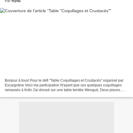
Par
fryou
Bonjour à tous! Pour le défi "Table Coquillages et Crustacés" organisé par
Escargotine Voici ma participation N'ayant que ces quelques coquillages
ramassés à Kribi J'ai dressé sur une table teintée Wengué, Deux places ,
pour recevoir ma grande soeur qui...