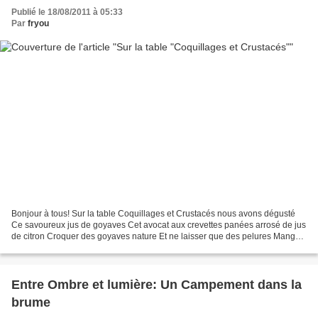
Publié le 18/08/2011 à 05:33
Par
fryou
Bonjour à tous! Sur la table Coquillages et Crustacés nous avons dégusté
Ce savoureux jus de goyaves Cet avocat aux crevettes panées arrosé de jus
de citron Croquer des goyaves nature Et ne laisser que des pelures Manger
quelques bananes douces mûres...
Entre Ombre et lumière: Un Campement dans la
brume