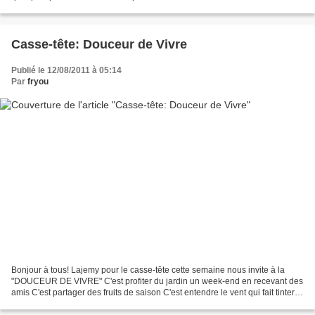
se bousculent Ce bouton...
Casse-tête: Douceur de Vivre
Publié le 12/08/2011 à 05:14
Par
fryou
Bonjour à tous! Lajemy pour le casse-tête cette semaine nous invite à la
"DOUCEUR DE VIVRE" C'est profiter du jardin un week-end en recevant des
amis C'est partager des fruits de saison C'est entendre le vent qui fait tinter
ces oiseaux à la fenêtre C'est...