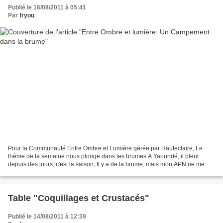
Publié le 16/08/2011 à 05:41
Par
fryou
Pour la Communauté Entre Ombre et Lumière gérée par Hauteclaire, Le
thème de la semaine nous plonge dans les brumes A Yaoundé, il pleut
depuis des jours, c'est la saison, Il y a de la brume, mais mon APN ne me
donne que des images floues. C'est pourquoi...
Table "Coquillages et Crustacés"
Publié le 14/08/2011 à 12:39