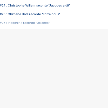
#27 : Christophe Willem raconte "Jacques a dit"
#26 : Chimène Badi raconte "Entre nous"
#25 : Indochine raconte "3e sexe"
#24 : Zaho raconte "C'est chelou"
#23 : Patrick Bruel raconte "Au café des délices"
#22 : Kyo raconte "Le chemin"
#21 : Nolwenn Leroy raconte "Cassé"
#20 : Patrick Hernandez raconte "Born to be alive"
#19 : Lorie raconte "Près de moi"
#18 : Michael Jones raconte "A nos actes manqués" (avec Jean-Jacque
#17 : Khaled raconte "Aïcha"
#16 : Corneille raconte "Parce qu'on vient de loin"