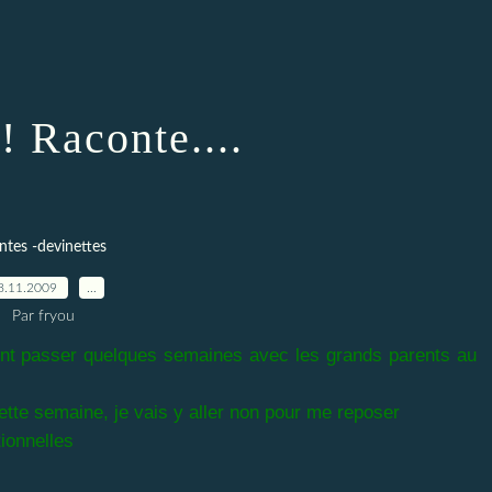
! Raconte....
ntes -devinettes
8.11.2009
…
Par fryou
nt passer quelques semaines avec les grands parents au
cette semaine, je vais y aller non pour me reposer
ionnelles