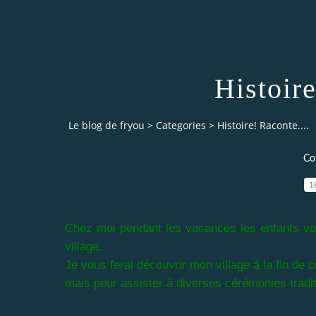
Histoire
Le blog de fryou
>
Categories
>
Histoire! Raconte....
Co
1
Chez moi pendant les vacances les enfants vo
village.
Je vous ferai découvrir mon village à la fin de 
mais pour assister à diverses cérémonies tradit