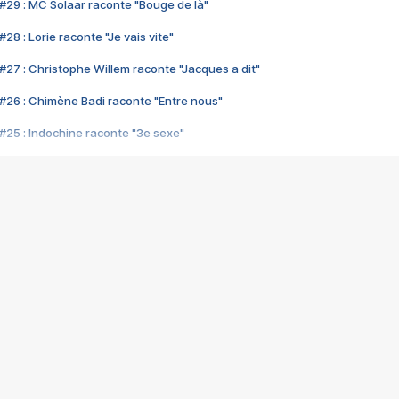
#29 : MC Solaar raconte "Bouge de là"
28 : Lorie raconte "Je vais vite"
#27 : Christophe Willem raconte "Jacques a dit"
#26 : Chimène Badi raconte "Entre nous"
#25 : Indochine raconte "3e sexe"
#24 : Zaho raconte "C'est chelou"
#23 : Patrick Bruel raconte "Au café des délices"
#22 : Kyo raconte "Le chemin"
#21 : Nolwenn Leroy raconte "Cassé"
#20 : Patrick Hernandez raconte "Born to be alive"
#19 : Lorie raconte "Près de moi"
#18 : Michael Jones raconte "A nos actes manqués" (avec Jean-Jacque
#17 : Khaled raconte "Aïcha"