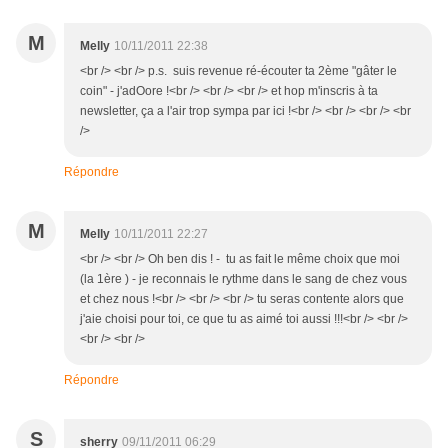
M
Melly
10/11/2011 22:38
<br /> <br /> p.s. suis revenue ré-écouter ta 2ème "gâter le
coin" - j'adOore !<br /> <br /> <br /> et hop m'inscris à ta
newsletter, ça a l'air trop sympa par ici !<br /> <br /> <br /> <br
/>
Répondre
M
Melly
10/11/2011 22:27
<br /> <br /> Oh ben dis ! - tu as fait le même choix que moi
(la 1ère ) - je reconnais le rythme dans le sang de chez vous
et chez nous !<br /> <br /> <br /> tu seras contente alors que
j'aie choisi pour toi, ce que tu as aimé toi aussi !!!<br /> <br />
<br /> <br />
Répondre
S
sherry
09/11/2011 06:29